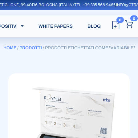
STIGLIONE, 99 40136 BOLOGNA (ITALIA)
TEL. +39 335 566 9465
INFO@GTRA
0
0
POSITIVI
WHITE PAPERS
BLOG
HOME
/
PRODOTTI
/ PRODOTTI ETICHETTATI COME "VARIABILE"