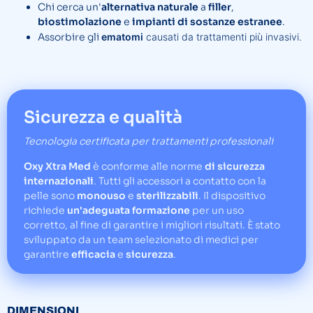
Chi cerca un'
alternativa naturale
a
filler
,
biostimolazione
e
impianti di sostanze estranee
.
Assorbire gli
ematomi
causati da trattamenti più invasivi.
Sicurezza e qualità
Tecnologia certificata per trattamenti professionali
Oxy Xtra Med
è conforme alle norme
di sicurezza
internazionali
. Tutti gli accessori a contatto con la
pelle sono
monouso
e
sterilizzabili
. Il dispositivo
richiede
un'adeguata formazione
per un uso
corretto, al fine di garantire i migliori risultati. È stato
sviluppato da un team selezionato di medici per
garantire
efficacia
e
sicurezza
.
DIMENSIONI