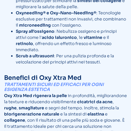
pressurizzato per stimolare la
sintesi del collagene
e
migliorare la salute della pelle.
Oxyneedling® e Oxy-Nano-Needling®
: Tecnologie
esclusive per trattamenti non invasivi, che combinano
il
microneedling
con l'ossigeno.
Spray all'ossigeno
: Nebulizza ossigeno e principi
attivi come l'
acido ialuronico
, le
vitamine
e il
retinolo
, offrendo un effetto fresco e luminoso
immediato.
Scrub a ultrasuoni
: Per una pulizia profonda e la
veicolazione dei principi attivi nei tessuti.
Benefici di Oxy Xtra Med
TRATTAMENTI SICURI ED EFFICACI PER OGNI
ESIGENZA ESTETICA
Oxy Xtra Med
rigenera la pelle
in profondità, migliorandone
la texture e riducendo visibilmente
cicatrici da acne
,
rughe
,
smagliature
e segni del tempo. Inoltre, stimola la
biorigenerazione naturale
e la sintesi di
elastina
e
collagene
, con il risultato di una pelle più soda e giovane. È
il trattamento ideale per chi cerca una soluzione non