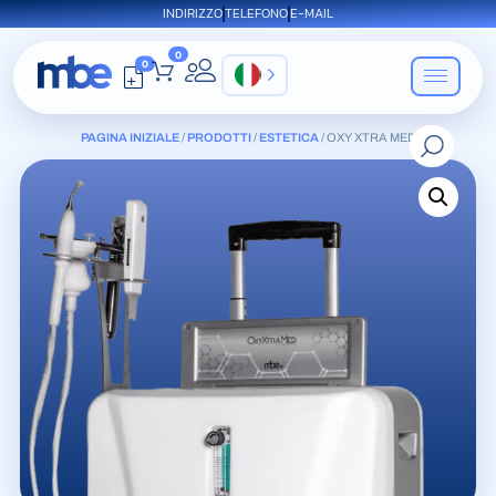
INDIRIZZO
TELEFONO
E-MAIL
0
0
IT
PAGINA INIZIALE
/
PRODOTTI
/
ESTETICA
/ OXY XTRA MED