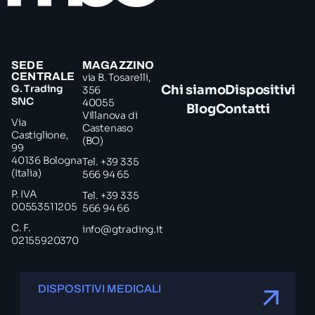
SEDE
MAGAZZINO
CENTRALE
via B. Tosarelli,
G. Trading
Chi siamo
Dispositivi
356
SNC
40055
Blog
Contatti
Villanova di
Via
Castenaso
Castiglione,
(BO)
99
40136 Bologna
Tel. +39 335
(Italia)
566 94 65
P. IVA
Tel. +39 335
00553511205
566 94 66
C. F.
info@gtrading.it
02155920370
DISPOSITIVI MEDICALI